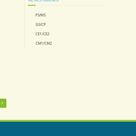
PS/MS
GS/CP
CE1/CE2
CM1/CM2