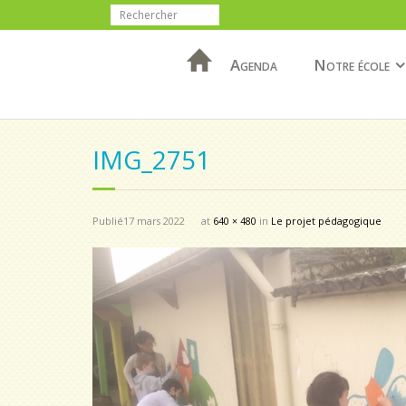
Agenda
Notre école
IMG_2751
Publié
17 mars 2022
at
640 × 480
in
Le projet pédagogique