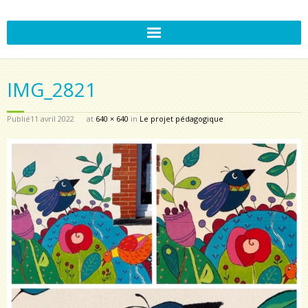
IMG_2821
Publié
11 avril 2022
at
640 × 640
in
Le projet pédagogique