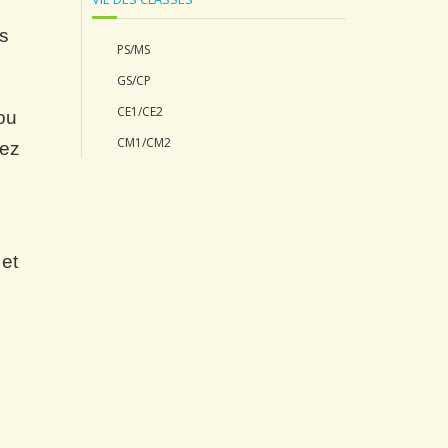
es
PS/MS
GS/CP
CE1/CE2
ou
CM1/CM2
sez
 et