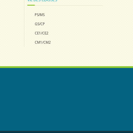
PS/MS
GS/CP
CE1/CE2
CM1/CM2