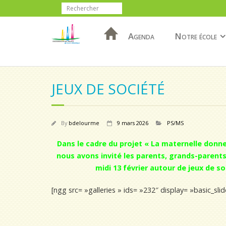
Agenda
Notre école
JEUX DE SOCIÉTÉ
By
bdelourme
9 mars 2026
PS/MS
Dans le cadre du projet « La maternelle donne 
nous avons invité les parents, grands-parent
midi 13 février autour de jeux de s
[ngg src= »galleries » ids= »232″ display= »basic_sl