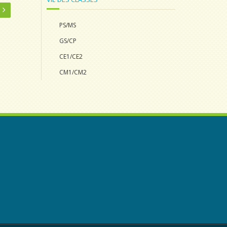
PS/MS
GS/CP
CE1/CE2
CM1/CM2