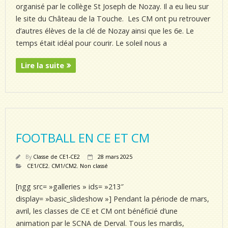
organisé par le collège St Joseph de Nozay. Il a eu lieu sur
le site du Château de la Touche. Les CM ont pu retrouver
d’autres élèves de la clé de Nozay ainsi que les 6e. Le
temps était idéal pour courir. Le soleil nous a
Lire la suite
FOOTBALL EN CE ET CM
By
Classe de CE1-CE2
28 mars 2025
CE1/CE2
,
CM1/CM2
,
Non classé
[ngg src= »galleries » ids= »213″
display= »basic_slideshow »] Pendant la période de mars,
avril, les classes de CE et CM ont bénéficié d’une
animation par le SCNA de Derval. Tous les mardis,