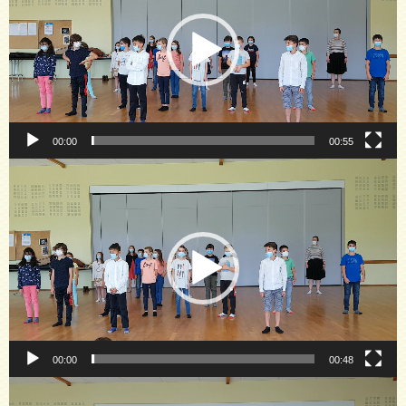
00:00
00:55
Lecteur
vidéo
00:00
00:48
Lecteur
vidéo