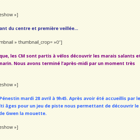
ideshow »]
rant du centre et première veillée…
humbnail » thumbnail_crop= »0″]
que, les CM sont partis à vélos découvrir les marais salants e
 marin. Nous avons terminé l’après-midi par un moment très
ideshow »]
 Pénestin
mardi 28 avril à 9h45. Après avoir été accueillis par l
i âges pour un jeu de piste nous permettant de découvrir le
i de Gwen la mouette.
ideshow »]