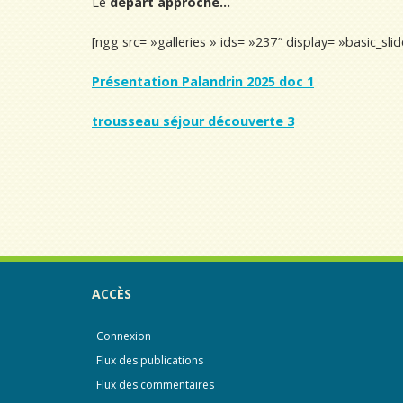
Le
départ approche…
[ngg src= »galleries » ids= »237″ display= »basic_sl
Présentation Palandrin 2025 doc 1
trousseau séjour découverte 3
ACCÈS
Connexion
Flux des publications
Flux des commentaires