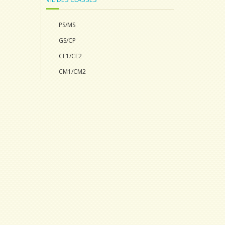
PS/MS
GS/CP
CE1/CE2
CM1/CM2