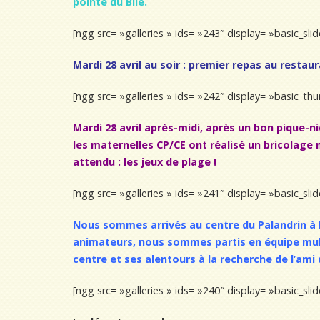
pointe du Bile.
[ngg src= »galleries » ids= »243″ display= »basic_sl
Mardi 28 avril au soir : premier repas au restau
[ngg src= »galleries » ids= »242″ display= »basic_t
Mardi 28 avril après-midi, après un bon pique-ni
les maternelles CP/CE ont réalisé un bricolage
attendu : les jeux de plage !
[ngg src= »galleries » ids= »241″ display= »basic_sl
Nous sommes arrivés au centre
du Palandrin à
animateurs, nous sommes partis en équipe mult
centre et ses alentours à la recherche de l’am
[ngg src= »galleries » ids= »240″ display= »basic_sl