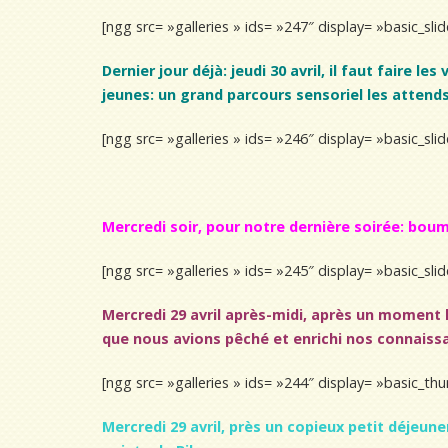
[ngg src= »galleries » ids= »247″ display= »basic_sl
Dernier jour déjà: jeudi 30 avril, il faut faire l
jeunes: un grand parcours sensoriel les attends
[ngg src= »galleries » ids= »246″ display= »basic_sl
Mercredi soir, pour notre dernière soirée: bou
[ngg src= »galleries » ids= »245″ display= »basic_sl
Mercredi 29 avril après-midi, après un moment l
que nous avions pêché et enrichi nos connaissan
[ngg src= »galleries » ids= »244″ display= »basic_t
Mercredi 29 avril, près un copieux petit déjeun